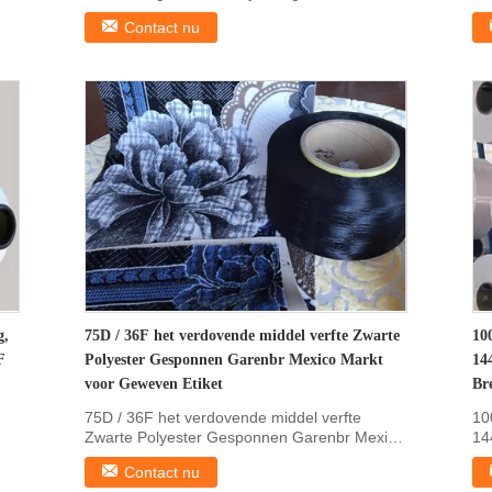
voor ...
pol
Contact nu
g,
75D / 36F het verdovende middel verfte Zwarte
10
F
Polyester Gesponnen Garenbr Mexico Markt
14
voor Geweven Etiket
Br
75D / 36F het verdovende middel verfte
10
Zwarte Polyester Gesponnen Garenbr Mexico
14
Markt voor Geweven ...
Bre
Contact nu