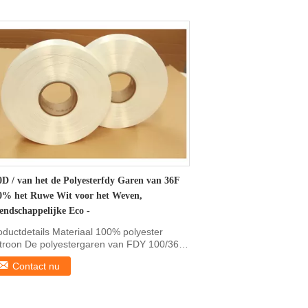
0D / van het de Polyesterfdy Garen van 36F
0% het Ruwe Wit voor het Weven,
iendschappelijke Eco -
oductdetails Materiaal 100% polyester
troon De polyestergaren van FDY 100/36
eur Verdovend ...
Contact nu