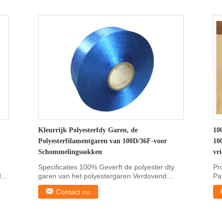
Kleurrijk Polyesterfdy Garen, de
10
Polyesterfilamentgaren van 100D/36F-voor
10
Schommelingssokken
vr
Specificaties 100% Geverft de polyester dty
Pr
d
garen van het polyestergaren Verdovend
Pa
middel 75D/36F ...
Kl
Contact nu