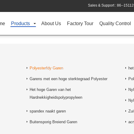
Sales & Support :
86--1511
me
Products
About Us
Factory Tour
Quality Control
Polyesterfdy Garen
het
Garens met een hoge sterktegraad Polyester
Po
Het hoge Garen van het
Ny
Hardnekkigheidspolypropyleen
Ny
spandex naakt garen
Zu
Buitensporig Breiend Garen
acr