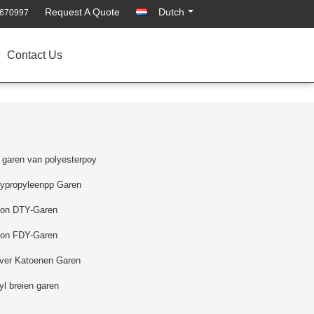
Request A Quote
Dutch
2670997
Contact Us
 garen van polyesterpoy
lypropyleenpp Garen
lon DTY-Garen
lon FDY-Garen
iver Katoenen Garen
yl breien garen